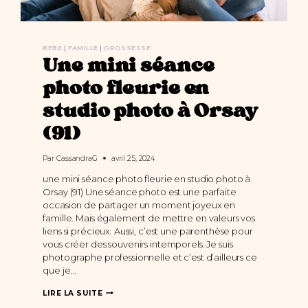
BEBE
|
FAMILLE
|
GROSSESSE
Une mini séance
photo fleurie en
studio photo à Orsay
(91)
Par
CassandraG
avril 25, 2024
une mini séance photo fleurie en studio photo à
Orsay (91) Une séance photo est une parfaite
occasion de partager un moment joyeux en
famille. Mais également de mettre en valeurs vos
liens si précieux. Aussi, c’est une parenthèse pour
vous créer des souvenirs intemporels. Je suis
photographe professionnelle et c’est d’ailleurs ce
que je…
UNE
LIRE LA SUITE
MINI