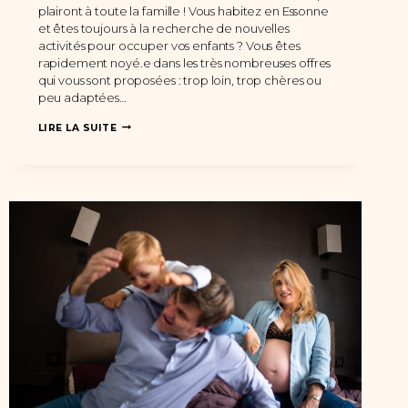
plairont à toute la famille ! Vous habitez en Essonne
et êtes toujours à la recherche de nouvelles
activités pour occuper vos enfants ? Vous êtes
rapidement noyé.e dans les très nombreuses offres
qui vous sont proposées : trop loin, trop chères ou
peu adaptées…
ACTIVITÉ
LIRE LA SUITE
ENFANT
EN
ESSONNE
:
DES
IDÉES
DE
SORTIES
QUI
PLAIRONT
À
TOUTE
LA
FAMILLE
!