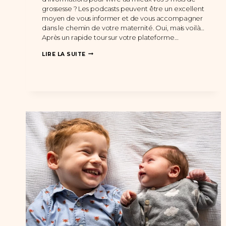
grossesse ? Les podcasts peuvent être un excellent
moyen de vous informer et de vous accompagner
dans le chemin de votre maternité. Oui, mais voilà…
Après un rapide tour sur votre plateforme…
LES
LIRE LA SUITE
MEILLEURS
PODCASTS
À
ÉCOUTER
PENDANT
SA
GROSSESSE