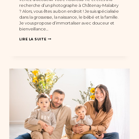
recherche d’un photographe à Châtenay-Malabry
? Alors, vous êtes au bon endroit ! Je suis spécialisée
dans la grossesse, la naissance, le bébé et la famille.
Je vous propose d’immortaliser avec douceur et
bienveillance…
PHOTOGRAPHE
LIRE LA SUITE
CHÂTENAY-
MALABRY
:
UNE
SÉANCE
PHOTO
NAISSANCE
À
DOMICILE