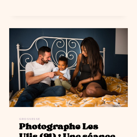
SÉANCE
PHOTO
FLEURIE
EN
STUDIO
PHOTO
À
ORSAY
(91)
GROSSESSE
Photographe Les