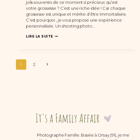
jolis souvenirs de ce moment si précieux qu’est
votre grossesse ? C’est une riche idée ! Car chaque
grossesse est unique et mérite d’être immortalisée.
C’est pourquoi , je vous propose une expérience
personnalisée. Un shooting photo…
UNE
LIRE LA SUITE
SÉANCE
PHOTO
GROSSESSE
À
DOMICILE
Navigation
À
Page
1
2
MASSY
de
suivante
(91)
page
Photographe Famille. Basée à Orsay (91), je me