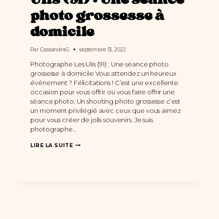
Ulis (91) : Une séance
photo grossesse à
domicile
Par
CassandraG
septembre 13, 2022
Photographe Les Ulis (91) : Une séance photo
grossesse à domicile Vous attendez un heureux
événement ? Félicitations ! C’est une excellente
occasion pour vous offrir ou vous faire offrir une
séance photo. Un shooting photo grossesse c’est
un moment privilégié avec ceux que vous aimez
pour vous créer de jolis souvenirs. Je suis
photographe…
PHOTOGRAPHE
LIRE LA SUITE
LES
ULIS
(91)
:
UNE
SÉANCE
PHOTO
GROSSESSE
À
DOMICILE