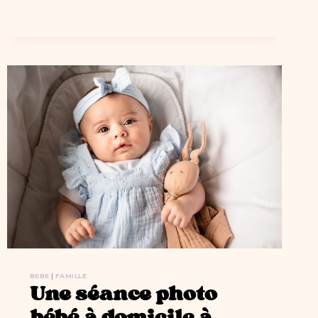
À
ORSAY
(91)
BEBE
|
FAMILLE
Une séance photo