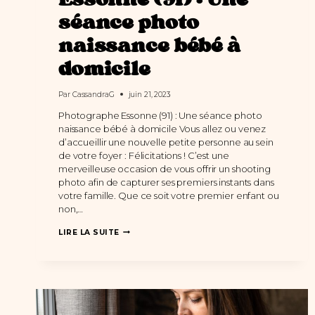
Essonne (91) : Une
séance photo
naissance bébé à
domicile
Par
CassandraG
juin 21, 2023
Photographe Essonne (91) : Une séance photo
naissance bébé à domicile Vous allez ou venez
d’accueillir une nouvelle petite personne au sein
de votre foyer : Félicitations ! C’est une
merveilleuse occasion de vous offrir un shooting
photo afin de capturer ses premiers instants dans
votre famille. Que ce soit votre premier enfant ou
non,…
PHOTOGRAPHE
LIRE LA SUITE
ESSONNE
(91)
:
UNE
SÉANCE
PHOTO
NAISSANCE
BÉBÉ