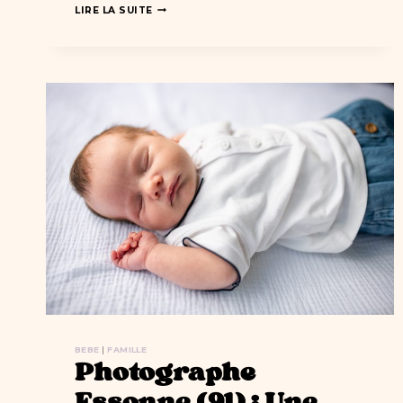
UNE
LIRE LA SUITE
SÉANCE
PHOTO
BÉBÉ
À
IGNY
(ESSONNE)
:
MES
CONSEILS
POUR
S’Y
PRÉPARER
AU
MIEUX
!
BEBE
|
FAMILLE
Photographe