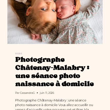
BEBE
Photographe
Châtenay-Malabry :
une séance photo
naissance à domicile
Par
CassandraG
juin 11, 2026
Photographe Châtenay-Malabry : une séance
photo naissance à domicile Vous allez accueillir ou
venez d’accueillir votre nouveau-né et êtes à la