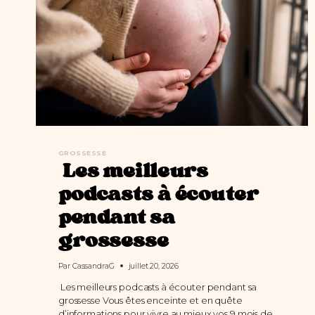
GROSSESSE
Les meilleurs
podcasts à écouter
pendant sa
grossesse
Par
CassandraG
juillet 20, 2026
Les meilleurs podcasts à écouter pendant sa
grossesse Vous êtes enceinte et en quête
d’informations pour vivre au mieux vos 9 mois de