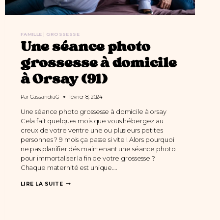
FAMILLE
|
GROSSESSE
Une séance photo
grossesse à domicile
à Orsay (91)
Par
CassandraG
février 8, 2024
Une séance photo grossesse à domicile à orsay
Cela fait quelques mois que vous hébergez au
creux de votre ventre une ou plusieurs petites
personnes ? 9 mois ça passe si vite ! Alors pourquoi
ne pas planifier dés maintenant une séance photo
pour immortaliser la fin de votre grossesse ?
Chaque maternité est unique….
UNE
LIRE LA SUITE
SÉANCE
PHOTO
GROSSESSE
À
DOMICILE