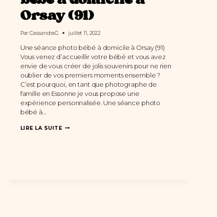
bébé à domicile à
Orsay (91)
Par
CassandraG
juillet 11, 2022
Une séance photo bébé à domicile à Orsay (91)
Vous venez d’accueillir votre bébé et vous avez
envie de vous créer de jolis souvenirs pour ne rien
oublier de vos premiers moments ensemble ?
C’est pourquoi, en tant que photographe de
famille en Essonne je vous propose une
expérience personnalisée. Une séance photo
bébé à…
UNE
LIRE LA SUITE
SÉANCE
PHOTO
BÉBÉ
À
DOMICILE
À
ORSAY
(91)