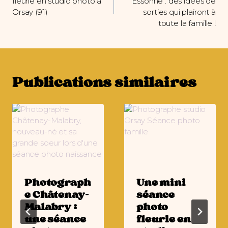
fleurie en studio photo à
Essonne : des idées de
l’article
Orsay (91)
sorties qui plairont à
toute la famille !
Publications similaires
Photograph
Une mini
e Châtenay-
séance
Malabry :
photo
une séance
fleurie en