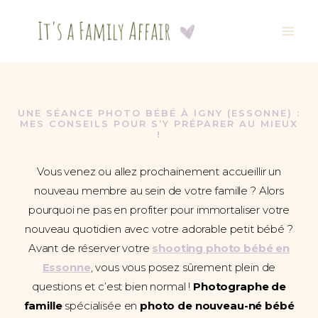
Aller
au
contenu
UNE SÉANCE PHOTO BÉBÉ À IGNY (ESSONNE) :
MES CONSEILS POUR S’Y PRÉPARER AU MIEUX
!
Vous venez ou allez prochainement accueillir un
nouveau membre au sein de votre famille ? Alors
pourquoi ne pas en profiter pour immortaliser votre
nouveau quotidien avec votre adorable petit bébé ?
Avant de réserver votre
shooting photo bébé en
Essonne
, vous vous posez sûrement plein de
questions et c’est bien normal !
Photographe de
famille
spécialisée en
photo de nouveau-né
bébé