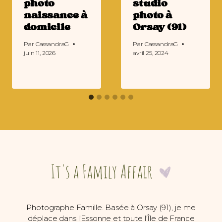
photo
studio
naissance à
photo à
domicile
Orsay (91)
Par
CassandraG
Par
CassandraG
juin 11, 2026
avril 25, 2024
Photographe Famille. Basée à Orsay (91), je me
déplace dans l'Essonne et toute l'Île de France