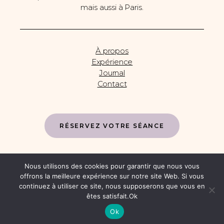
mais aussi à Paris.
À propos
Expérience
Journal
Contact
RÉSERVEZ VOTRE SÉANCE
Nous utilisons des cookies pour garantir que nous vous
offrons la meilleure expérience sur notre site Web. Si vous
© 2026 It's a Family Affair. Photographe de famille à Orsay
continuez à utiliser ce site, nous supposerons que vous en
- Essonne - Yvelines - Paris -
Mentions légales
-
êtes satisfait.Ok
Webdesign par
Studio Laulinea
Ok