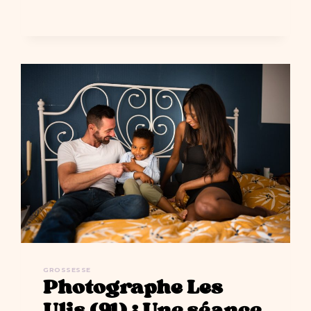
SÉANCE
PHOTO
FLEURIE
EN
STUDIO
PHOTO
À
ORSAY
(91)
GROSSESSE
Photographe Les