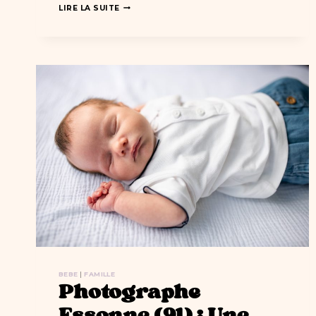
UNE
LIRE LA SUITE
SÉANCE
PHOTO
BÉBÉ
À
IGNY
(ESSONNE)
:
MES
CONSEILS
POUR
S’Y
PRÉPARER
AU
MIEUX
!
BEBE
|
FAMILLE
Photographe