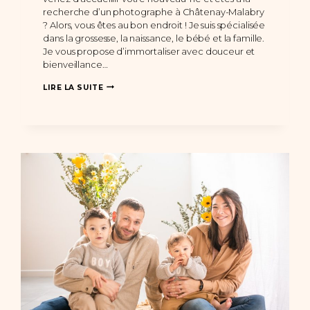
recherche d’un photographe à Châtenay-Malabry
? Alors, vous êtes au bon endroit ! Je suis spécialisée
dans la grossesse, la naissance, le bébé et la famille.
Je vous propose d’immortaliser avec douceur et
bienveillance…
PHOTOGRAPHE
LIRE LA SUITE
CHÂTENAY-
MALABRY
:
UNE
SÉANCE
PHOTO
NAISSANCE
À
DOMICILE