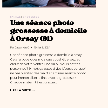
FAMILLE
|
GROSSESSE
Une séance photo
grossesse à domicile
à Orsay (91)
Par
CassandraG
février 8, 2024
Une séance photo grossesse à domicile à orsay
Cela fait quelques mois que vous hébergez au
creux de votre ventre une ou plusieurs petites
personnes ? 9 mois ça passe si vite ! Alors pourquoi
ne pas planifier dés maintenant une séance photo
pour immortaliser la fin de votre grossesse ?
Chaque maternité est unique….
UNE
LIRE LA SUITE
SÉANCE
PHOTO
GROSSESSE
À
DOMICILE