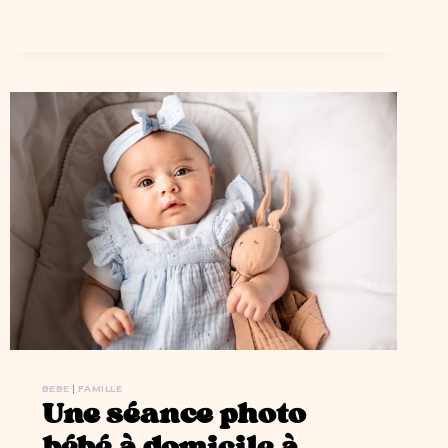
À
ORSAY
(91)
BEBE
|
FAMILLE
Une séance photo