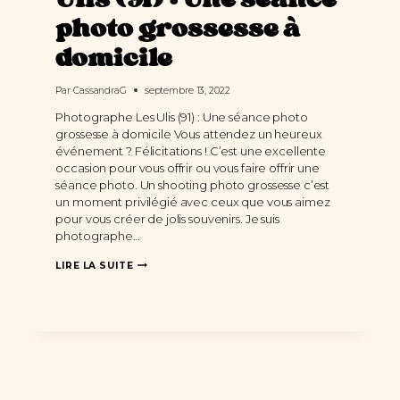
Ulis (91) : Une séance
photo grossesse à
domicile
Par
CassandraG
septembre 13, 2022
Photographe Les Ulis (91) : Une séance photo
grossesse à domicile Vous attendez un heureux
événement ? Félicitations ! C’est une excellente
occasion pour vous offrir ou vous faire offrir une
séance photo. Un shooting photo grossesse c’est
un moment privilégié avec ceux que vous aimez
pour vous créer de jolis souvenirs. Je suis
photographe…
PHOTOGRAPHE
LIRE LA SUITE
LES
ULIS
(91)
:
UNE
SÉANCE
PHOTO
GROSSESSE
À
DOMICILE