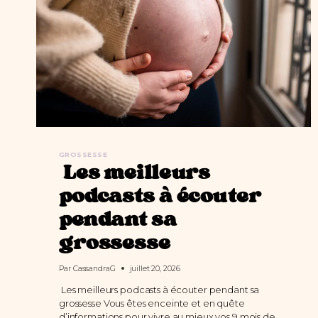
GROSSESSE
Les meilleurs
podcasts à écouter
pendant sa
grossesse
Par
CassandraG
juillet 20, 2026
Les meilleurs podcasts à écouter pendant sa
grossesse Vous êtes enceinte et en quête
d’informations pour vivre au mieux vos 9 mois de