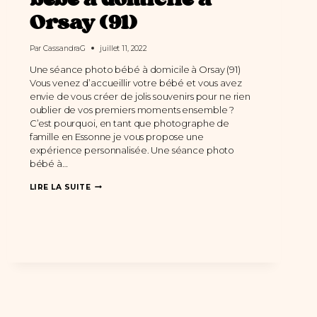
bébé à domicile à
Orsay (91)
Par
CassandraG
juillet 11, 2022
Une séance photo bébé à domicile à Orsay (91)
Vous venez d’accueillir votre bébé et vous avez
envie de vous créer de jolis souvenirs pour ne rien
oublier de vos premiers moments ensemble ?
C’est pourquoi, en tant que photographe de
famille en Essonne je vous propose une
expérience personnalisée. Une séance photo
bébé à…
UNE
LIRE LA SUITE
SÉANCE
PHOTO
BÉBÉ
À
DOMICILE
À
ORSAY
(91)