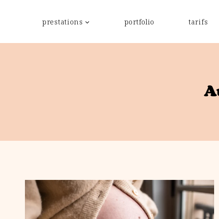
Aller
au
prestations
portfolio
tarifs
contenu
A