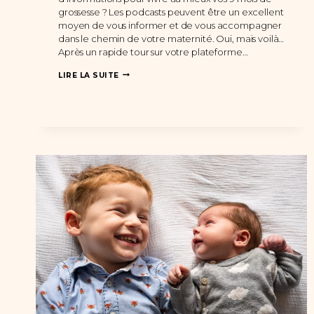
grossesse ? Les podcasts peuvent être un excellent
moyen de vous informer et de vous accompagner
dans le chemin de votre maternité. Oui, mais voilà…
Après un rapide tour sur votre plateforme…
LES
LIRE LA SUITE
MEILLEURS
PODCASTS
À
ÉCOUTER
PENDANT
SA
GROSSESSE