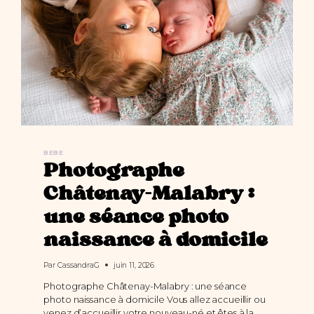
BEBE
Photographe
Châtenay-Malabry :
une séance photo
naissance à domicile
Par
CassandraG
juin 11, 2026
Photographe Châtenay-Malabry : une séance
photo naissance à domicile Vous allez accueillir ou
venez d’accueillir votre nouveau-né et êtes à la