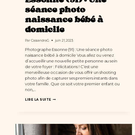
Essonne (91) : Une
séance photo
naissance bébé à
domicile
Par
CassandraG
juin 21, 2023
Photographe Essonne (91) : Une séance photo
naissance bébé à domicile Vous allez ou venez
d’accueillir une nouvelle petite personne au sein
de votre foyer : Félicitations ! C’est une
merveilleuse occasion de vous offrir un shooting
photo afin de capturer ses premiers instants dans
votre famille. Que ce soit votre premier enfant ou
non,…
PHOTOGRAPHE
LIRE LA SUITE
ESSONNE
(91)
:
UNE
SÉANCE
PHOTO
NAISSANCE
BÉBÉ