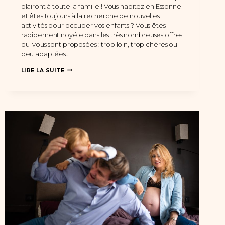
plairont à toute la famille ! Vous habitez en Essonne
et êtes toujours à la recherche de nouvelles
activités pour occuper vos enfants ? Vous êtes
rapidement noyé.e dans les très nombreuses offres
qui vous sont proposées : trop loin, trop chères ou
peu adaptées…
ACTIVITÉ
LIRE LA SUITE
ENFANT
EN
ESSONNE
:
DES
IDÉES
DE
SORTIES
QUI
PLAIRONT
À
TOUTE
LA
FAMILLE
!