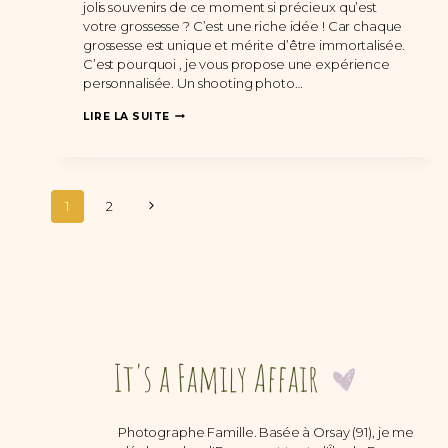
jolis souvenirs de ce moment si précieux qu’est
votre grossesse ? C’est une riche idée ! Car chaque
grossesse est unique et mérite d’être immortalisée.
C’est pourquoi , je vous propose une expérience
personnalisée. Un shooting photo…
UNE
LIRE LA SUITE
SÉANCE
PHOTO
GROSSESSE
À
DOMICILE
Navigation
À
Page
1
2
MASSY
de
suivante
(91)
page
Photographe Famille. Basée à Orsay (91), je me