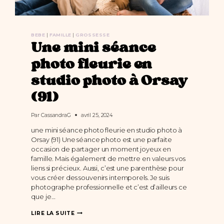
BEBE
|
FAMILLE
|
GROSSESSE
Une mini séance
photo fleurie en
studio photo à Orsay
(91)
Par
CassandraG
avril 25, 2024
une mini séance photo fleurie en studio photo à
Orsay (91) Une séance photo est une parfaite
occasion de partager un moment joyeux en
famille. Mais également de mettre en valeurs vos
liens si précieux. Aussi, c’est une parenthèse pour
vous créer des souvenirs intemporels. Je suis
photographe professionnelle et c’est d’ailleurs ce
que je…
UNE
LIRE LA SUITE
MINI